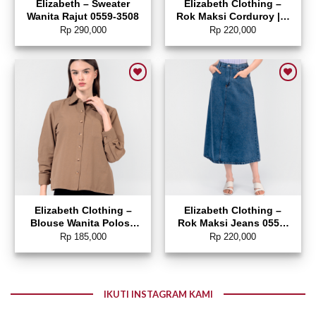
Elizabeth – Sweater
Elizabeth Clothing –
Wanita Rajut 0559-3508
Rok Maksi Corduroy | A
Line 0559-2877
Rp
290,000
Rp
220,000
Add to wishlist
Add to wishlist
Elizabeth Clothing –
Elizabeth Clothing –
Blouse Wanita Polos |
Rok Maksi Jeans 0559-
Lengan Panjang 0595-
2680
Rp
185,000
Rp
220,000
1925
IKUTI INSTAGRAM KAMI