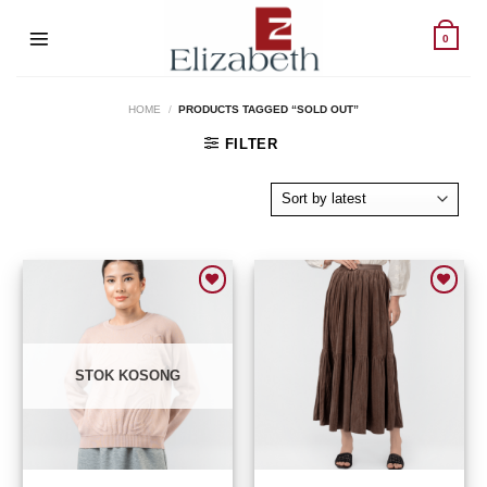
Skip
to
0
content
HOME
/
PRODUCTS TAGGED “SOLD OUT”
FILTER
Add to wishlist
Add to wishlist
STOK KOSONG