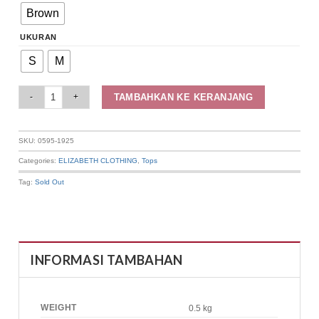
Brown
UKURAN
S
M
Elizabeth Clothing - Blouse Wanita Polos | Lengan Panjang 0595-1925 quan
TAMBAHKAN KE KERANJANG
SKU:
0595-1925
Categories:
ELIZABETH CLOTHING
,
Tops
Tag:
Sold Out
INFORMASI TAMBAHAN
WEIGHT
0.5 kg