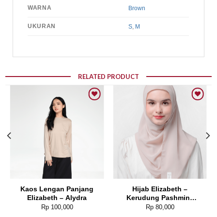
WARNA
Brown
UKURAN
S
,
M
RELATED PRODUCT
Add to wishlist
Add to wishlist
Kaos Lengan Panjang
Hijab Elizabeth –
Elizabeth – Alydra
Kerudung Pashmina
Polos 5180-0567
Rp
100,000
Rp
80,000