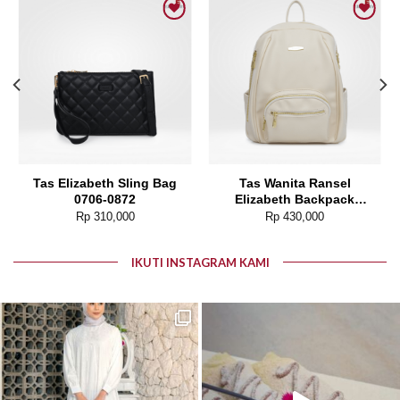
Add to wishlist
Add to wishlist
Tas Elizabeth Sling Bag
Tas Wanita Ransel
0706-0872
Elizabeth Backpack
0055-5094
Rp
310,000
Rp
430,000
IKUTI INSTAGRAM KAMI