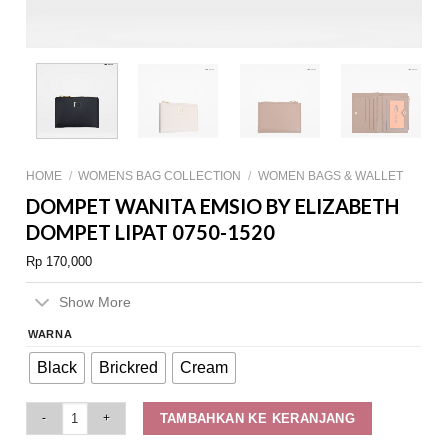
HOME
/
WOMENS BAG COLLECTION
/
WOMEN BAGS & WALLET
DOMPET WANITA EMSIO BY ELIZABETH
DOMPET LIPAT 0750-1520
Rp
170,000
Show More
WARNA
Black
Brickred
Cream
Dompet Wanita Emsio by Elizabeth Dompet Lipat 0750-1520 quantity
TAMBAHKAN KE KERANJANG