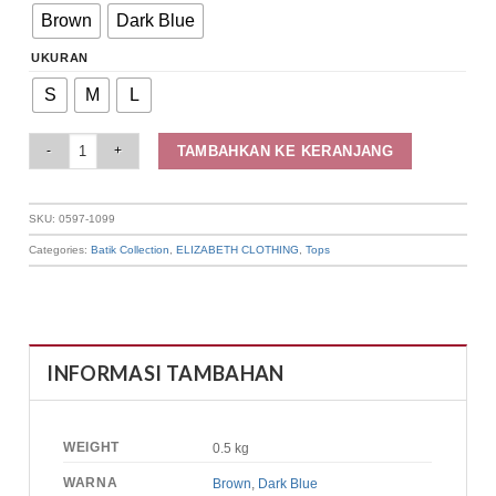
Brown
Dark Blue
UKURAN
S
M
L
Elizabeth - Blouse Wanita Batik | Kutu Baru 0597-1099 quantity
TAMBAHKAN KE KERANJANG
SKU:
0597-1099
Categories:
Batik Collection
,
ELIZABETH CLOTHING
,
Tops
INFORMASI TAMBAHAN
WEIGHT
0.5 kg
WARNA
Brown
,
Dark Blue