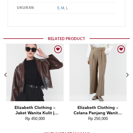
UKURAN
S
,
M
,
L
RELATED PRODUCT
Add to wishlist
Add to wishlist
Elizabeth Clothing –
Elizabeth Clothing –
Jaket Wanita Kulit |
Celana Panjang Wanita |
Laser Cut Edge 0595-
Kulot 0559-3054
Rp
450,000
Rp
250,000
2059 (PRE ORDER)