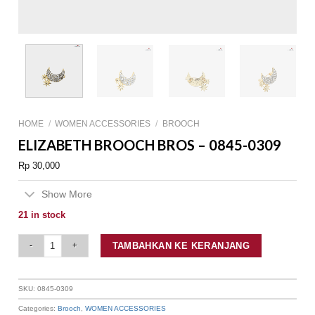
HOME
/
WOMEN ACCESSORIES
/
BROOCH
ELIZABETH BROOCH BROS – 0845-0309
Rp
30,000
Show More
21 in stock
Elizabeth Brooch Bros - 0845-0309 quantity
TAMBAHKAN KE KERANJANG
SKU:
0845-0309
Categories:
Brooch
,
WOMEN ACCESSORIES