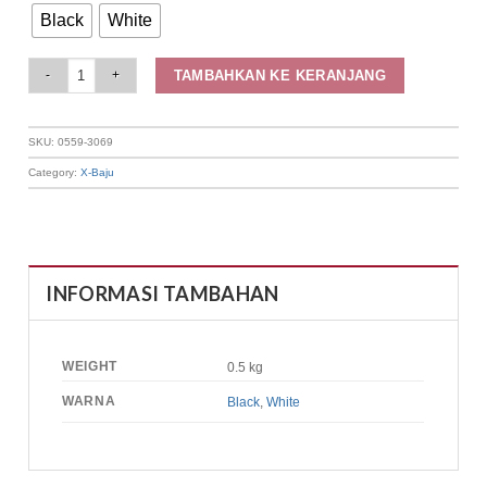
Black
White
Elizabeth Clothing - Blouse Kimono Floral | Lengan Panjang 0559-3069 qua
TAMBAHKAN KE KERANJANG
SKU:
0559-3069
Category:
X-Baju
INFORMASI TAMBAHAN
WEIGHT
0.5 kg
WARNA
Black
,
White