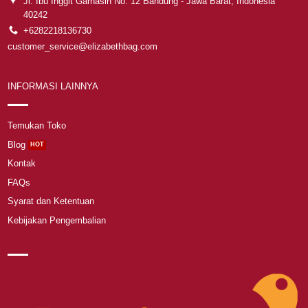
Jl. Ibu Inggit Garnasih No. 12 Bandung - Jawa Barat, Indonesia
40242
+6282218136730
customer_service@elizabethbag.com
INFORMASI LAINNYA
Temukan Toko
Blog
Kontak
FAQs
Syarat dan Ketentuan
Kebijakan Pengembalian