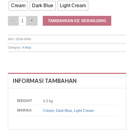
Cream
Dark Blue
Light Cream
Elizabeth Clothing - Rok Maksi A Line 0559-3080 quantity
TAMBAHKAN KE KERANJANG
SKU:
0559-3080
Category:
X-Baju
INFORMASI TAMBAHAN
WEIGHT
0.5 kg
WARNA
Cream
,
Dark Blue
,
Light Cream