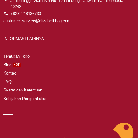
Jl. Ibu Inggit Garnasih No. 12 Bandung - Jawa Barat, Indonesia
40242
+6282218136730
customer_service@elizabethbag.com
INFORMASI LAINNYA
Temukan Toko
Blog
Kontak
FAQs
Syarat dan Ketentuan
Kebijakan Pengembalian