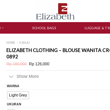
N
SCHOOL BAGS
LUGGAGE & TR
HOME
/
X-BAJU
ELIZABETH CLOTHING – BLOUSE WANITA CR
0892
Original
Current
Rp
180,000
Rp
126,000
price
price
was:
is:
Rp 180,000.
Rp 126,000.
Show More
WARNA
Light Grey
UKURAN