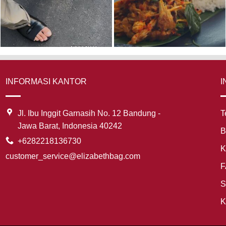
INFORMASI KANTOR
I
Jl. Ibu Inggit Garnasih No. 12 Bandung -
T
Jawa Barat, Indonesia 40242
B
+6282218136730
K
customer_service@elizabethbag.com
F
S
K