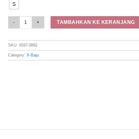
S
Elizabeth Clothing - Blouse Wanita Crop | Lengan Pendek 059
TAMBAHKAN KE KERANJANG
SKU:
0597-0892
Category:
X-Baju