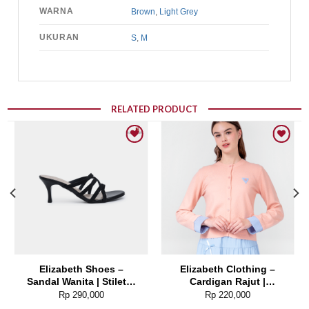
WARNA
Brown
,
Light Grey
UKURAN
S
,
M
RELATED PRODUCT
Add to wishlist
Add to wishlist
Elizabeth Shoes –
Elizabeth Clothing –
Sandal Wanita | Stiletto
Cardigan Rajut |
Heels 0380-0320
Kancing Depan 0559-
Rp
290,000
Rp
220,000
2817