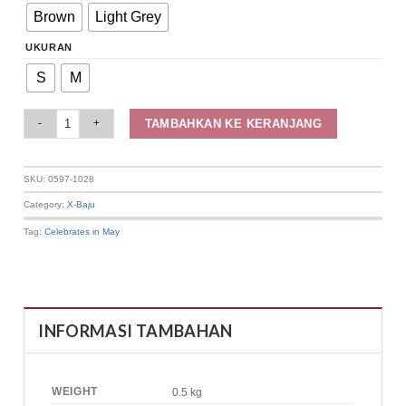
Brown
Light Grey
UKURAN
S
M
Elizabeth Clothing - Blouse Wanita Kasual | Bordir Eyelet 0597-1028 quanti
TAMBAHKAN KE KERANJANG
SKU:
0597-1028
Category:
X-Baju
Tag:
Celebrates in May
INFORMASI TAMBAHAN
WEIGHT
0.5 kg