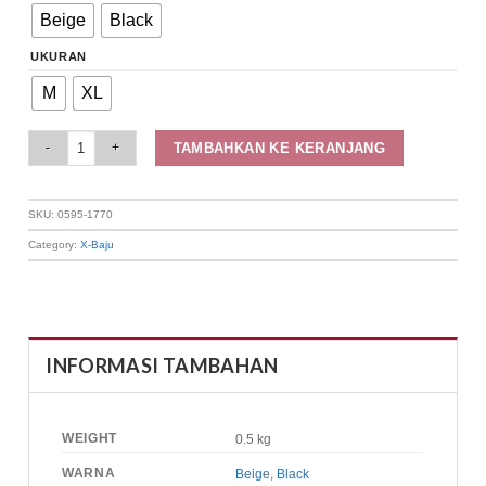
Beige
Black
UKURAN
M
XL
Elizabeth Clothing - Blouse Wanita Kasual | Tanpa Lengan 0595-1770 quant
TAMBAHKAN KE KERANJANG
SKU:
0595-1770
Category:
X-Baju
INFORMASI TAMBAHAN
WEIGHT
0.5 kg
WARNA
Beige
,
Black