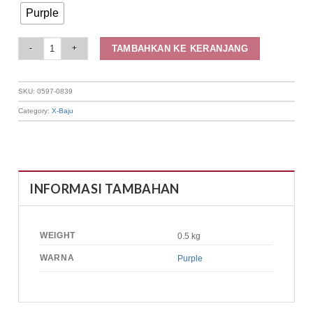
Purple
Elizabeth Clothing - Blouse Wanita | Lengan Balon 0597-0839 quantity
TAMBAHKAN KE KERANJANG
SKU:
0597-0839
Category:
X-Baju
INFORMASI TAMBAHAN
WEIGHT
0.5 kg
WARNA
Purple