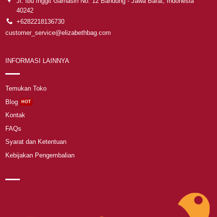
Jl. Ibu Inggit Garnasih No. 12 Bandung - Jawa Barat, Indonesia
40242
+6282218136730
customer_service@elizabethbag.com
INFORMASI LAINNYA
Temukan Toko
Blog
Kontak
FAQs
Syarat dan Ketentuan
Kebijakan Pengembalian