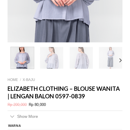
HOME
/
X-BAJU
ELIZABETH CLOTHING – BLOUSE WANITA
| LENGAN BALON 0597-0839
Original
Current
Rp
200,000
Rp
80,000
price
price
was:
is:
Rp 200,000.
Rp 80,000.
Show More
WARNA