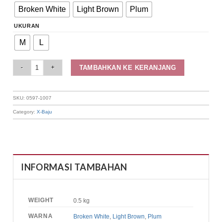
Broken White
Light Brown
Plum
UKURAN
M
L
Elizabeth Clothing - Blouse Wanita Ruffle | Lengan Panjang 0597-1007 quan
TAMBAHKAN KE KERANJANG
SKU:
0597-1007
Category:
X-Baju
INFORMASI TAMBAHAN
WEIGHT
0.5 kg
WARNA
Broken White
,
Light Brown
,
Plum