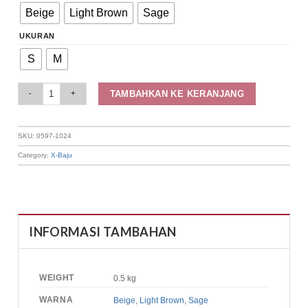
Beige
Light Brown
Sage
UKURAN
S
M
Elizabeth Clothing - Celana Panjang Wanita | Tali Pita 0597-1024 quantity
TAMBAHKAN KE KERANJANG
SKU:
0597-1024
Category:
X-Baju
INFORMASI TAMBAHAN
WEIGHT
0.5 kg
WARNA
Beige
,
Light Brown
,
Sage