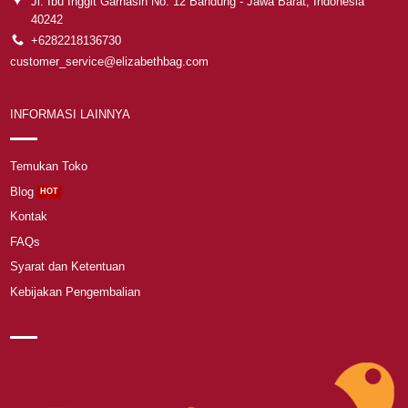
Jl. Ibu Inggit Garnasih No. 12 Bandung - Jawa Barat, Indonesia
40242
+6282218136730
customer_service@elizabethbag.com
INFORMASI LAINNYA
Temukan Toko
Blog
Kontak
FAQs
Syarat dan Ketentuan
Kebijakan Pengembalian