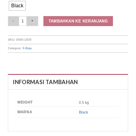
Black
Elizabeth Clothing - Rok Maksi Polos 0595-1935 quantity
TAMBAHKAN KE KERANJANG
SKU:
0595-1935
Category:
X-Baju
INFORMASI TAMBAHAN
WEIGHT
0.5 kg
WARNA
Black