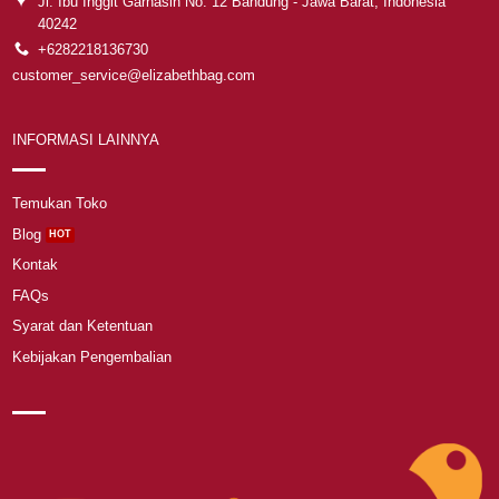
Jl. Ibu Inggit Garnasih No. 12 Bandung - Jawa Barat, Indonesia
40242
+6282218136730
customer_service@elizabethbag.com
INFORMASI LAINNYA
Temukan Toko
Blog
Kontak
FAQs
Syarat dan Ketentuan
Kebijakan Pengembalian