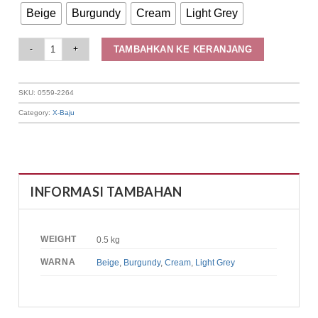
Beige
Burgundy
Cream
Light Grey
Elizabeth Clothing - Tunik Floral | Lengan Panjang 0559-2264 quantity
TAMBAHKAN KE KERANJANG
SKU:
0559-2264
Category:
X-Baju
INFORMASI TAMBAHAN
WEIGHT
0.5 kg
WARNA
Beige
,
Burgundy
,
Cream
,
Light Grey