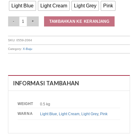
Light Blue
Light Cream
Light Grey
Pink
Elizabeth Clothing - Tunik Pattern 0559-2064 quantity
TAMBAHKAN KE KERANJANG
SKU:
0559-2064
Category:
X-Baju
INFORMASI TAMBAHAN
WEIGHT
0.5 kg
WARNA
Light Blue
,
Light Cream
,
Light Grey
,
Pink