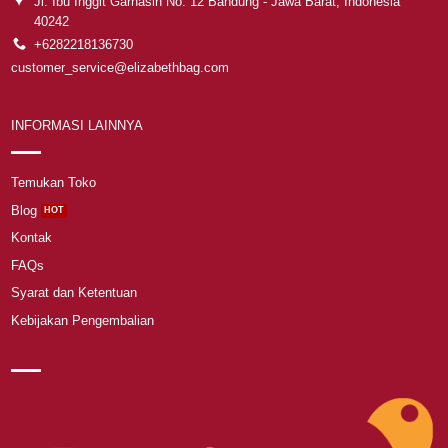
Jl. Ibu Inggit Garnasih No. 12 Bandung - Jawa Barat, Indonesia
40242
+6282218136730
customer_service@elizabethbag.com
INFORMASI LAINNYA
Temukan Toko
Blog
Kontak
FAQs
Syarat dan Ketentuan
Kebijakan Pengembalian