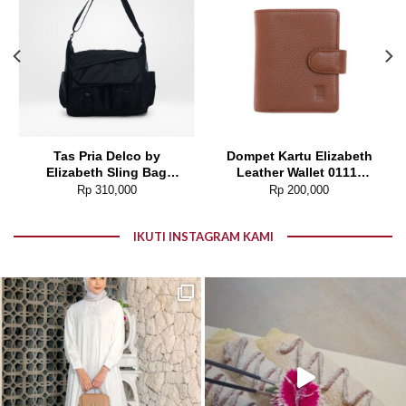
Tas Pria Delco by
Dompet Kartu Elizabeth
Elizabeth Sling Bag
Leather Wallet 0111-
0716-0812
0214
Rp
310,000
Rp
200,000
IKUTI INSTAGRAM KAMI