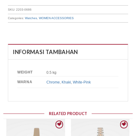
SKU:
2203-0686
Categories:
Watches
,
WOMEN ACCESSORIES
INFORMASI TAMBAHAN
WEIGHT
0.5 kg
WARNA
Chrome
,
Khaki
,
White-Pink
RELATED PRODUCT
Add to wishlist
Add to wishlist