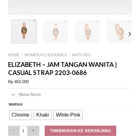
HOME
/
WOMEN ACCESSORIES
/
WATCHES
ELIZABETH – JAM TANGAN WANITA |
CASUAL STRAP 2203-0686
Rp
450,000
Show More
WARNA
Chrome
Khaki
White-Pink
Elizabeth - Jam Tangan Wanita | Casual Strap 2203-0686 quantity
TAMBAHKAN KE KERANJANG