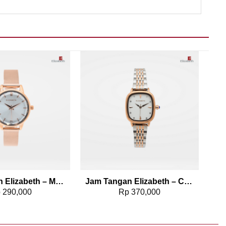
Add to wishlist
Add to wishlist
Jam Tangan Elizabeth – Mesh Strap 2203-0568
Jam Tangan Elizabeth – Chain Strap 2201-0770
p
290,000
Rp
370,000