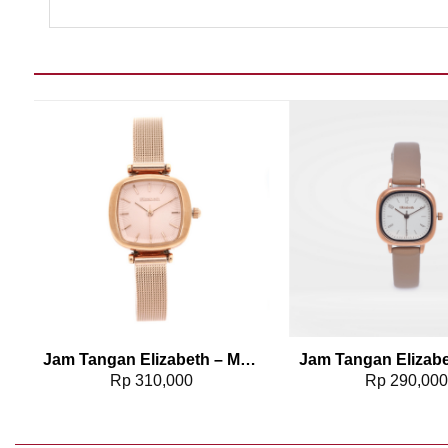
Add to wishlist
Add t
Jam Tangan Elizabeth – Mesh Strap 2203-0514
Rp
310,000
Rp
290,00