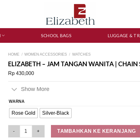
N
SCHOOL BAGS
LUGGAGE & TR
HOME
/
WOMEN ACCESSORIES
/
WATCHES
ELIZABETH – JAM TANGAN WANITA | CHAIN
Rp
430,000
Show More
WARNA
Rose Gold
Silver-Black
Elizabeth - Jam Tangan Wanita | Chain Strap 2201-0983 quanti
TAMBAHKAN KE KERANJANG