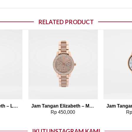
RELATED PRODUCT
o wishlist
Add to wishlist
Jam Tangan Elizabeth – Leather Strap 2200-0827
Jam Tangan Elizabeth – Marble Strap Kavya
0
Rp
450,000
R
IKUTI INSTAGRAM KAMI