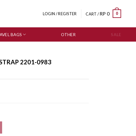
RP
0
0
LOGIN / REGISTER
CART /
AVEL BAGS
OTHER
SALE
 STRAP 2201-0983
ty