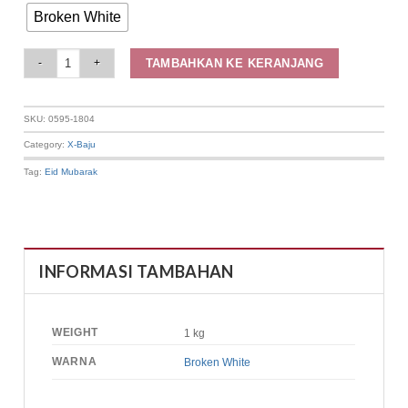
Broken White
Elizabeth Clothing - Gamis Bluebell Floral 0595-1804 quantity
TAMBAHKAN KE KERANJANG
SKU:
0595-1804
Category:
X-Baju
Tag:
Eid Mubarak
INFORMASI TAMBAHAN
WEIGHT
1 kg
WARNA
Broken White