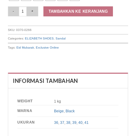
Elizabeth Shoes - Sandal Wanita | Sling Back 0370-0266 quantity
TAMBAHKAN KE KERANJANG
SKU:
0370-0266
Categories:
ELIZABETH SHOES
,
Sandal
Tags:
Eid Mubarak
,
Exclusive Online
INFORMASI TAMBAHAN
WEIGHT
1 kg
WARNA
Beige
,
Black
UKURAN
36
,
37
,
38
,
39
,
40
,
41