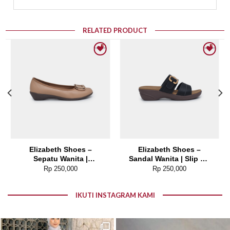
RELATED PRODUCT
Add to wishlist
Add to wishlist
Elizabeth Shoes –
Elizabeth Shoes –
Sepatu Wanita |
Sandal Wanita | Slip On
Pantofel Flat 0379-0496
Buckle 0453-0384
Rp
250,000
Rp
250,000
IKUTI INSTAGRAM KAMI