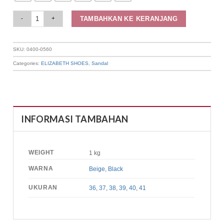
Elizabeth - Sandal Wanita | Slip On 0400-0560 quantity
TAMBAHKAN KE KERANJANG
SKU:
0400-0560
Categories:
ELIZABETH SHOES
,
Sandal
INFORMASI TAMBAHAN
WEIGHT
1 kg
WARNA
Beige
,
Black
UKURAN
36
,
37
,
38
,
39
,
40
,
41