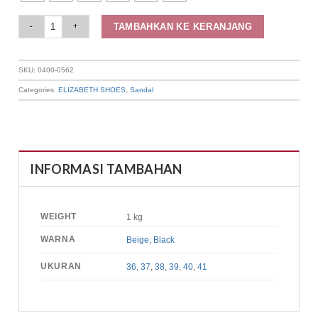
Elizabeth - Sandal Wanita | Slip On 0400-0562 quantity
TAMBAHKAN KE KERANJANG
SKU:
0400-0562
Categories:
ELIZABETH SHOES
,
Sandal
INFORMASI TAMBAHAN
WEIGHT
1 kg
WARNA
Beige
,
Black
UKURAN
36
,
37
,
38
,
39
,
40
,
41