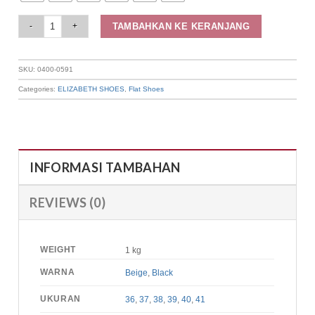
Elizabeth - Sepatu Wanita | Flat Kasual 0400-0591 quantity
TAMBAHKAN KE KERANJANG
SKU:
0400-0591
Categories:
ELIZABETH SHOES
,
Flat Shoes
INFORMASI TAMBAHAN
REVIEWS (0)
WEIGHT
1 kg
WARNA
Beige
,
Black
UKURAN
36
,
37
,
38
,
39
,
40
,
41