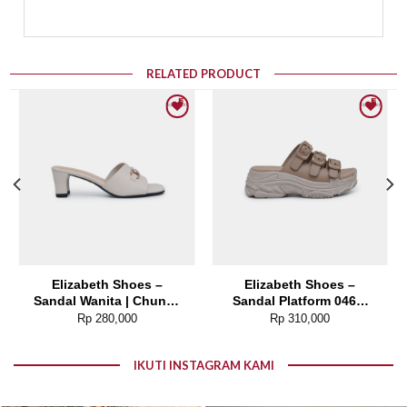
RELATED PRODUCT
Add to wishlist
Add to wishlist
Elizabeth Shoes –
Elizabeth Shoes –
Sandal Wanita | Chunky
Sandal Platform 0468-
Heels 0370-0261
0268
Rp
280,000
Rp
310,000
IKUTI INSTAGRAM KAMI