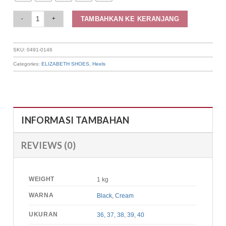
Elizabeth - Sepatu Wanita | Flat Mary Jane 0491-0146 quantity
TAMBAHKAN KE KERANJANG
SKU:
0491-0146
Categories:
ELIZABETH SHOES
,
Heels
INFORMASI TAMBAHAN
REVIEWS (0)
WEIGHT
1 kg
WARNA
Black
,
Cream
UKURAN
36
,
37
,
38
,
39
,
40