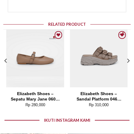
RELATED PRODUCT
Add to wishlist
Add to wishlist
Elizabeth Shoes –
Elizabeth Shoes –
Sepatu Mary Jane 0608-
Sandal Platform 0468-
0232
0268
Rp
280,000
Rp
310,000
IKUTI INSTAGRAM KAMI