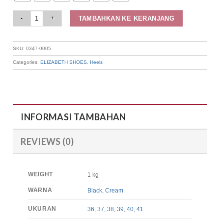
Elizabeth - Sepatu Wanita | Selop 0347-0005 quantity
TAMBAHKAN KE KERANJANG
SKU:
0347-0005
Categories:
ELIZABETH SHOES
,
Heels
INFORMASI TAMBAHAN
REVIEWS (0)
WEIGHT
1 kg
WARNA
Black
,
Cream
UKURAN
36
,
37
,
38
,
39
,
40
,
41