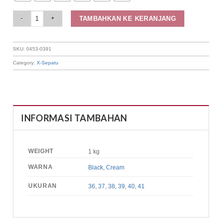
Elizabeth Shoes - Sandal Wanita | Sling Back 0453-0391 quantity
TAMBAHKAN KE KERANJANG
SKU:
0453-0391
Category:
X-Sepatu
INFORMASI TAMBAHAN
WEIGHT
1 kg
WARNA
Black
,
Cream
UKURAN
36
,
37
,
38
,
39
,
40
,
41