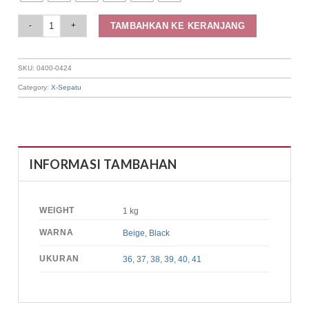
Elizabeth Shoes - Sandal Wanita | Sling Casual 0400-0424 quantity
TAMBAHKAN KE KERANJANG
SKU:
0400-0424
Category:
X-Sepatu
INFORMASI TAMBAHAN
WEIGHT
1 kg
WARNA
Beige
,
Black
UKURAN
36
,
37
,
38
,
39
,
40
,
41