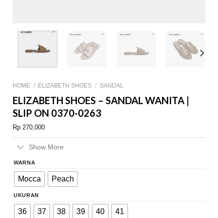
HOME
/
ELIZABETH SHOES
/
SANDAL
ELIZABETH SHOES – SANDAL WANITA |
SLIP ON 0370-0263
Rp
270,000
Show More
WARNA
Mocca
Peach
UKURAN
36
37
38
39
40
41