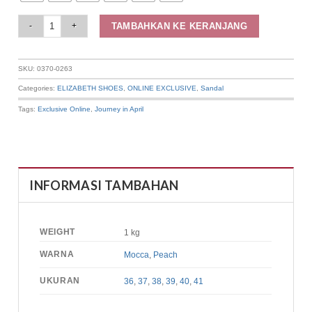
Elizabeth Shoes - Sandal Wanita | Slip On 0370-0263 quantity
TAMBAHKAN KE KERANJANG
SKU:
0370-0263
Categories:
ELIZABETH SHOES
,
ONLINE EXCLUSIVE
,
Sandal
Tags:
Exclusive Online
,
Journey in April
INFORMASI TAMBAHAN
WEIGHT
1 kg
WARNA
Mocca
,
Peach
UKURAN
36
,
37
,
38
,
39
,
40
,
41