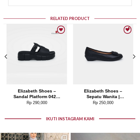
RELATED PRODUCT
Add to wishlist
Add to wishlist
Elizabeth Shoes –
Elizabeth Shoes –
Sandal Platform 0429-
Sepatu Wanita |
0108
Pantofel Flat 0379-0498
Rp
290,000
Rp
250,000
IKUTI INSTAGRAM KAMI