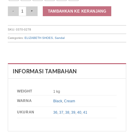
Elizabeth Shoes - Sandal Wanita | Slip On 0370-0278 quantity
TAMBAHKAN KE KERANJANG
SKU:
0370-0278
Categories:
ELIZABETH SHOES
,
Sandal
INFORMASI TAMBAHAN
WEIGHT
1 kg
WARNA
Black
,
Cream
UKURAN
36
,
37
,
38
,
39
,
40
,
41