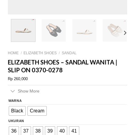
HOME
/
ELIZABETH SHOES
/
SANDAL
ELIZABETH SHOES – SANDAL WANITA |
SLIP ON 0370-0278
Rp
260,000
Show More
WARNA
Black
Cream
UKURAN
36
37
38
39
40
41