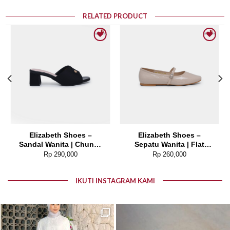
RELATED PRODUCT
Add to wishlist
Add to wishlist
Elizabeth Shoes –
Elizabeth Shoes –
Sandal Wanita | Chunky
Sepatu Wanita | Flat
Heels 0339-0040
Kasual 0608-0246
Rp
290,000
Rp
260,000
IKUTI INSTAGRAM KAMI