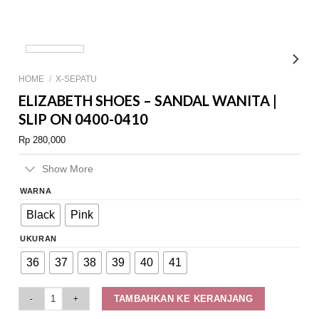
HOME
/
X-SEPATU
ELIZABETH SHOES – SANDAL WANITA |
SLIP ON 0400-0410
Rp
280,000
Show More
WARNA
Black
Pink
UKURAN
36
37
38
39
40
41
Elizabeth Shoes - Sandal Wanita | Slip On 0400-0410 quantity
TAMBAHKAN KE KERANJANG