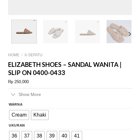
HOME
/
X-SEPATU
ELIZABETH SHOES – SANDAL WANITA |
SLIP ON 0400-0433
Rp
250,000
Show More
WARNA
Cream
Khaki
UKURAN
36
37
38
39
40
41