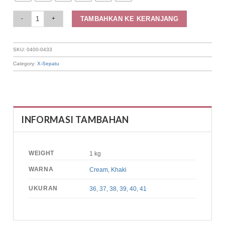
Elizabeth Shoes - Sandal Wanita | Slip On 0400-0433 quantity
TAMBAHKAN KE KERANJANG
SKU:
0400-0433
Category:
X-Sepatu
INFORMASI TAMBAHAN
WEIGHT
1 kg
WARNA
Cream
,
Khaki
UKURAN
36
,
37
,
38
,
39
,
40
,
41