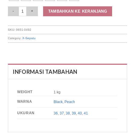
Elizabeth Shoes - Sandal Wanita | Slip On Brokat 0651-0492 quantity
TAMBAHKAN KE KERANJANG
SKU:
0651-0492
Category:
X-Sepatu
INFORMASI TAMBAHAN
WEIGHT
1 kg
WARNA
Black
,
Peach
UKURAN
36
,
37
,
38
,
39
,
40
,
41