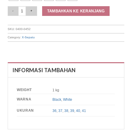
Elizabeth Shoes - Sandal Wanita | Spool Heels 0400-0452 quantity
TAMBAHKAN KE KERANJANG
SKU:
0400-0452
Category:
X-Sepatu
INFORMASI TAMBAHAN
WEIGHT
1 kg
WARNA
Black
,
White
UKURAN
36
,
37
,
38
,
39
,
40
,
41