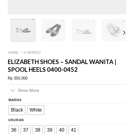
HOME
/
X-SEPATU
ELIZABETH SHOES – SANDAL WANITA |
SPOOL HEELS 0400-0452
Rp
350,000
Show More
WARNA
Black
White
UKURAN
36
37
38
39
40
41