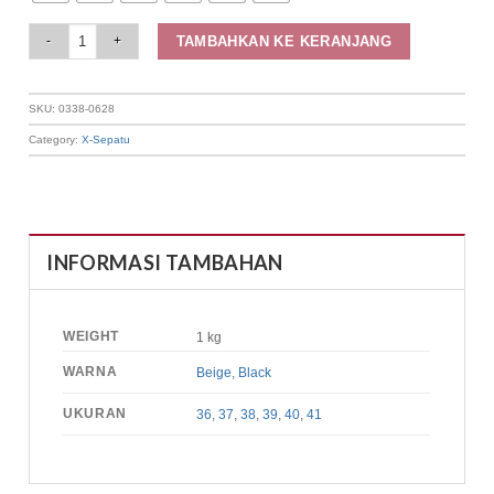
Elizabeth Shoes - Sandal Wanita | Stacked Heels 0338-0628 quantity
TAMBAHKAN KE KERANJANG
SKU:
0338-0628
Category:
X-Sepatu
INFORMASI TAMBAHAN
WEIGHT
1 kg
WARNA
Beige
,
Black
UKURAN
36
,
37
,
38
,
39
,
40
,
41