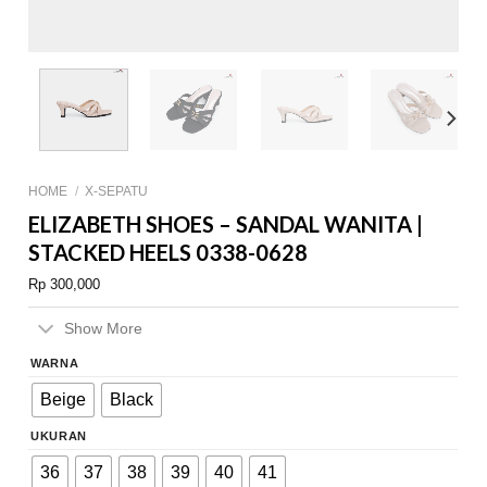
HOME
/
X-SEPATU
ELIZABETH SHOES – SANDAL WANITA |
STACKED HEELS 0338-0628
Rp
300,000
Show More
WARNA
Beige
Black
UKURAN
36
37
38
39
40
41