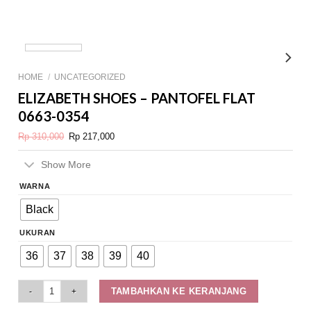
HOME
/
UNCATEGORIZED
ELIZABETH SHOES – PANTOFEL FLAT
0663-0354
Original
Current
Rp
310,000
Rp
217,000
price
price
was:
is:
Rp 310,000.
Rp 217,000.
Show More
WARNA
Black
UKURAN
36
37
38
39
40
Elizabeth Shoes - Pantofel Flat 0663-0354 quantity
TAMBAHKAN KE KERANJANG