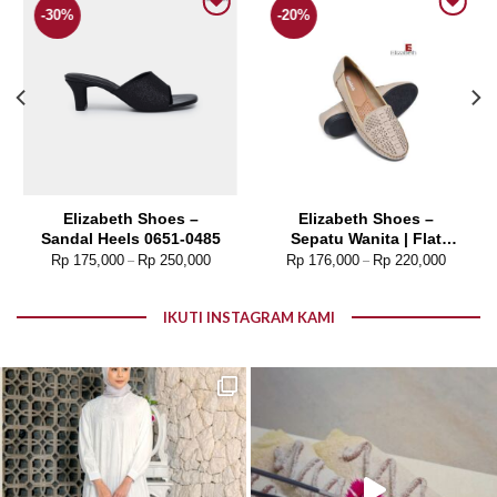
-30%
-20%
Add to wishlist
Add to wishlist
Elizabeth Shoes –
Elizabeth Shoes –
Sandal Heels 0651-0485
Sepatu Wanita | Flat
Laser Cut 0491-0091
Rp
175,000
Rp
250,000
Rp
176,000
Rp
220,000
–
–
IKUTI INSTAGRAM KAMI