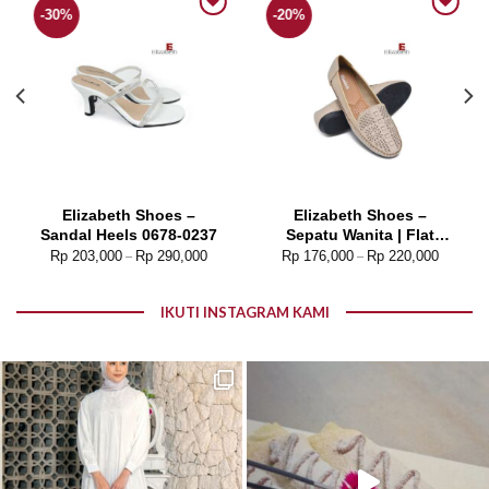
-30%
-20%
Add to wishlist
Add to wishlist
Elizabeth Shoes –
Elizabeth Shoes –
Sandal Heels 0678-0237
Sepatu Wanita | Flat
Laser Cut 0491-0091
Rp
203,000
Rp
290,000
Rp
176,000
Rp
220,000
–
–
IKUTI INSTAGRAM KAMI