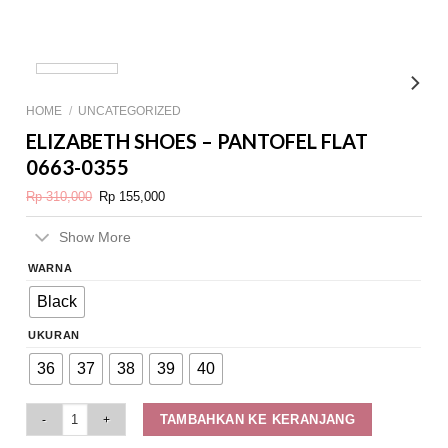
HOME
/
UNCATEGORIZED
ELIZABETH SHOES – PANTOFEL FLAT
0663-0355
Original
Current
Rp
310,000
Rp
155,000
price
price
was:
is:
Rp 310,000.
Rp 155,000.
Show More
WARNA
Black
UKURAN
36
37
38
39
40
Elizabeth Shoes - Pantofel Flat 0663-0355 quantity
TAMBAHKAN KE KERANJANG