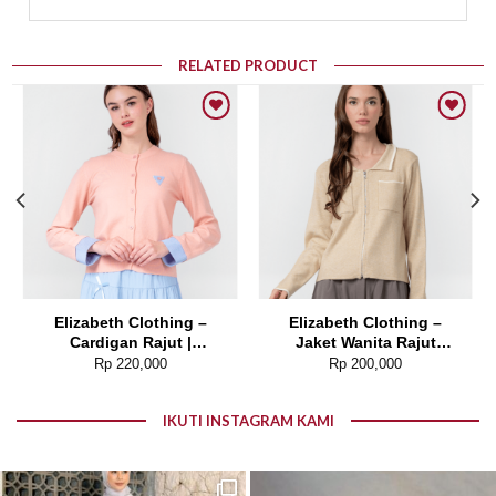
RELATED PRODUCT
Add to wishlist
Add to wishlist
Elizabeth Clothing –
Elizabeth Clothing –
Cardigan Rajut |
Jaket Wanita Rajut
Kancing Depan 0559-
0559-2960
Rp
220,000
Rp
200,000
2817
IKUTI INSTAGRAM KAMI