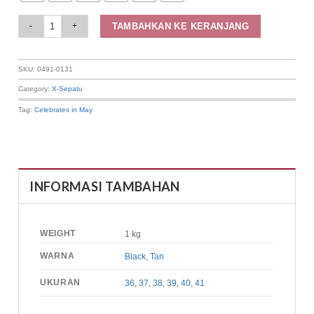
Elizabeth Shoes - Sepatu Wanita | Flat Laser Cut 0491-0131 quantity
TAMBAHKAN KE KERANJANG
SKU:
0491-0131
Category:
X-Sepatu
Tag:
Celebrates in May
INFORMASI TAMBAHAN
WEIGHT
1 kg
WARNA
Black
,
Tan
UKURAN
36
,
37
,
38
,
39
,
40
,
41