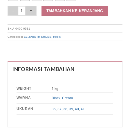
Elizabeth Shoes - Sepatu Wanita | Pantofel Heels 0400-0531 quantity
TAMBAHKAN KE KERANJANG
SKU:
0400-0531
Categories:
ELIZABETH SHOES
,
Heels
INFORMASI TAMBAHAN
WEIGHT
1 kg
WARNA
Black
,
Cream
UKURAN
36
,
37
,
38
,
39
,
40
,
41