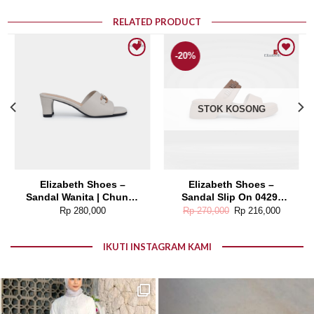
RELATED PRODUCT
-20%
Add to wishlist
Add to wishlist
STOK KOSONG
Elizabeth Shoes –
Elizabeth Shoes –
Sandal Wanita | Chunky
Sandal Slip On 0429-
Heels 0370-0261
0096
Original
Current
Rp
280,000
Rp
270,000
Rp
216,000
price
price
was:
is:
Rp 270,000.
Rp 216,00
IKUTI INSTAGRAM KAMI