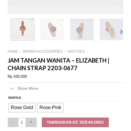
HOME
/
WOMEN ACCESSORIES
/
WATCHES
JAM TANGAN WANITA – ELIZABETH |
CHAIN STRAP 2203-0677
Rp
430,000
Show More
WARNA
Rose Gold
Rose-Pink
Jam Tangan Wanita - Elizabeth | Chain Strap 2203-0677 quantity
TAMBAHKAN KE KERANJANG