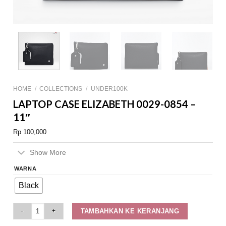
HOME
/
COLLECTIONS
/
UNDER100K
LAPTOP CASE ELIZABETH 0029-0854 –
11″
Rp
100,000
Show More
WARNA
Black
Laptop Case Elizabeth 0029-0854 - 11" quantity
TAMBAHKAN KE KERANJANG