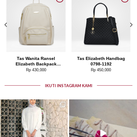
Add to wishlist
Add to wishlist
Tas Wanita Ransel
Tas Elizabeth Handbag
Elizabeth Backpack
0798-1192
0055-5094
Rp
430,000
Rp
450,000
IKUTI INSTAGRAM KAMI