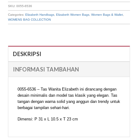
SKU:
0055-6536
Categories:
Elizabeth Handbags
,
Elizabeth Women Bags
,
Women Bags & Wallet
,
WOMENS BAG COLLECTION
DESKRIPSI
INFORMASI TAMBAHAN
0055-6536 – Tas Wanita Elizabeth ini dirancang dengan
desain minimalis dan model tas klasik yang elegan. Tas
tangan dengan warna solid yang anggun dan trendy untuk
berbagai tampilan sehari-hari.
Dimensi: P 31 x L 10.5 x T 23 cm