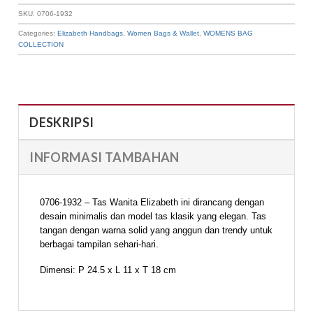
SKU:
0706-1932
Categories:
Elizabeth Handbags
,
Women Bags & Wallet
,
WOMENS BAG
COLLECTION
DESKRIPSI
INFORMASI TAMBAHAN
0706-1932 – Tas Wanita Elizabeth ini dirancang dengan
desain minimalis dan model tas klasik yang elegan. Tas
tangan dengan warna solid yang anggun dan trendy untuk
berbagai tampilan sehari-hari.
Dimensi: P 24.5 x L 11 x T 18 cm