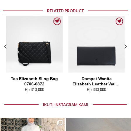
RELATED PRODUCT
Add to wishlist
Add to wishlist
Tas Elizabeth Sling Bag
Dompet Wanita
0706-0872
Elizabeth Leather Wallet
0111-0050
Rp
310,000
Rp
330,000
IKUTI INSTAGRAM KAMI