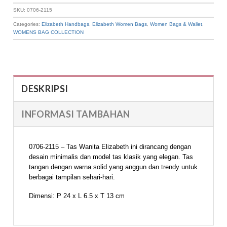
SKU:
0706-2115
Categories:
Elizabeth Handbags
,
Elizabeth Women Bags
,
Women Bags & Wallet
,
WOMENS BAG COLLECTION
DESKRIPSI
INFORMASI TAMBAHAN
0706-2115 – Tas Wanita Elizabeth ini dirancang dengan
desain minimalis dan model tas klasik yang elegan. Tas
tangan dengan warna solid yang anggun dan trendy untuk
berbagai tampilan sehari-hari.
Dimensi: P 24 x L 6.5 x T 13 cm