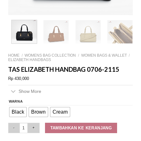
HOME
/
WOMENS BAG COLLECTION
/
WOMEN BAGS & WALLET
/
ELIZABETH HANDBAGS
TAS ELIZABETH HANDBAG 0706-2115
Rp
430,000
Show More
WARNA
Black
Brown
Cream
Tas Elizabeth Handbag 0706-2115 quantity
TAMBAHKAN KE KERANJANG