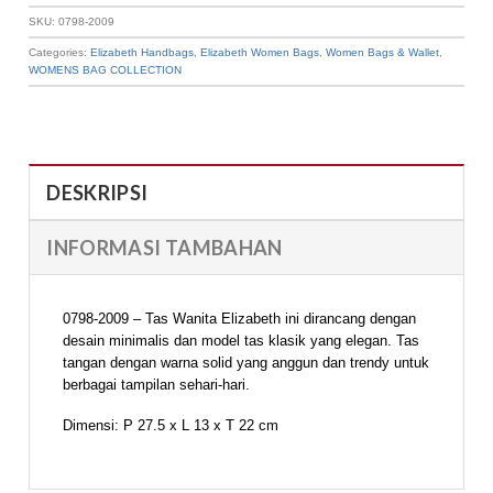
SKU:
0798-2009
Categories:
Elizabeth Handbags
,
Elizabeth Women Bags
,
Women Bags & Wallet
,
WOMENS BAG COLLECTION
DESKRIPSI
INFORMASI TAMBAHAN
0798-2009 – Tas Wanita Elizabeth ini dirancang dengan
desain minimalis dan model tas klasik yang elegan. Tas
tangan dengan warna solid yang anggun dan trendy untuk
berbagai tampilan sehari-hari.
Dimensi: P 27.5 x L 13 x T 22 cm