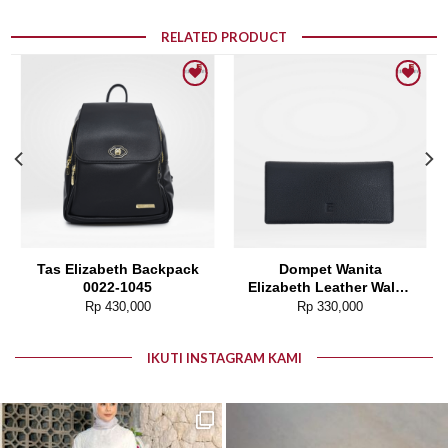
RELATED PRODUCT
Add to wishlist
Add to wishlist
Tas Elizabeth Backpack
Dompet Wanita
0022-1045
Elizabeth Leather Wallet
0111-0309
Rp
430,000
Rp
330,000
IKUTI INSTAGRAM KAMI