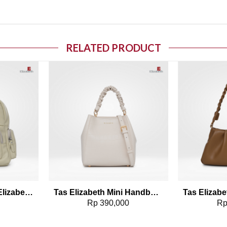
RELATED PRODUCT
o wishlist
Add to wishlist
Tas Wanita Ransel Elizabeth Backpack 0055-5093
Tas Elizabeth Mini Handbag 0706-1034
0
Rp
390,000
R