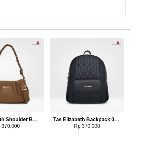
Add to wishlist
Add to wishlist
Tas Elizabeth Shoulder Bag 0055-5361
Tas Elizabeth Backpack 0022-1014
p
370,000
Rp
370,000