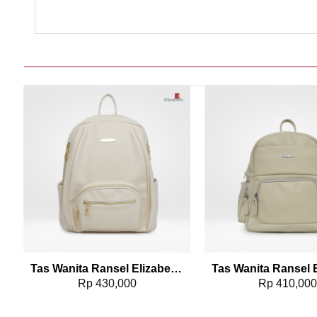
Add to wishlist
Add t
Tas Wanita Ransel Elizabeth Backpack 0055-5094
Rp
430,000
Rp
410,00