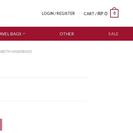
RP
0
0
LOGIN / REGISTER
CART /
AVEL BAGS
OTHER
SALE
ZABETH HANDBAGS