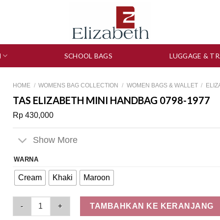
N
SCHOOL BAGS
LUGGAGE & TR
HOME
/
WOMENS BAG COLLECTION
/
WOMEN BAGS & WALLET
/
ELI
TAS ELIZABETH MINI HANDBAG 0798-1977
Rp
430,000
Show More
WARNA
Cream
Khaki
Maroon
Tas Elizabeth Mini Handbag 0798-1977 quantity
TAMBAHKAN KE KERANJANG