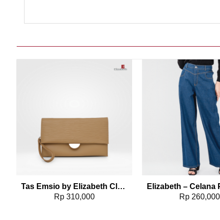
Add to wishlist
Add t
29
Tas Emsio by Elizabeth Clutch 0706-0652
rrent
Rp
310,000
Rp
260,00
ice
 301,000.