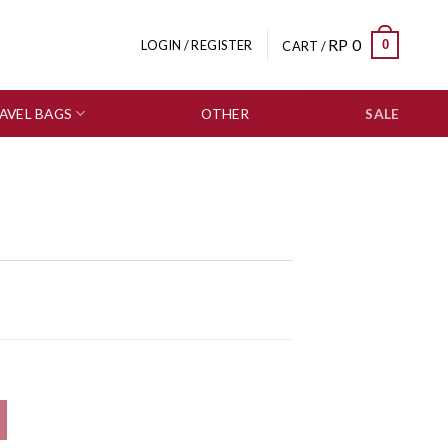
RP
0
0
LOGIN / REGISTER
CART /
AVEL BAGS
OTHER
SALE