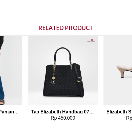
RELATED PRODUCT
o wishlist
Add to wishlist
Elizabeth – Celana Panjang Wanita | Kulot Jeans 0559-3759
Tas Elizabeth Handbag 0798-1192
0
Rp
450,000
R