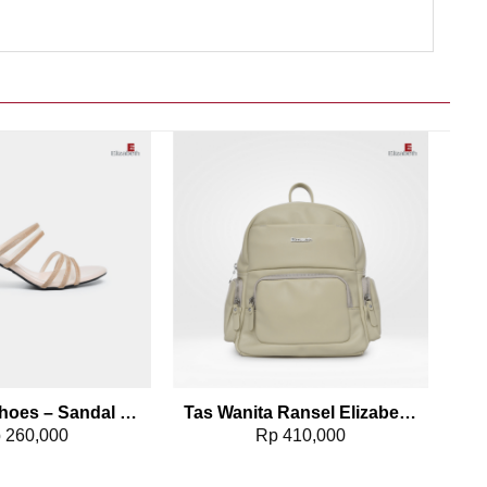
Add to wishlist
Add to wishlist
Elizabeth Shoes – Sandal Wanita | Stacked Heels 0651-0506
Tas Wanita Ransel Elizabeth Backpack 0055-5093
p
260,000
Rp
410,000