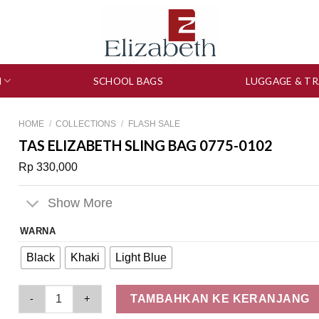
N
SCHOOL BAGS
LUGGAGE & TR
HOME
/
COLLECTIONS
/
FLASH SALE
TAS ELIZABETH SLING BAG 0775-0102
Rp
330,000
Show More
WARNA
Black
Khaki
Light Blue
Tas Elizabeth Sling Bag 0775-0102 quantity
TAMBAHKAN KE KERANJANG