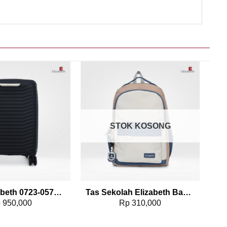
Add to wishlist
Add to wishlist
STOK KOSONG
Koper Elizabeth 0723-0579 – 20″
Tas Sekolah Elizabeth Backpack 0733-0731
p
950,000
Rp
310,000