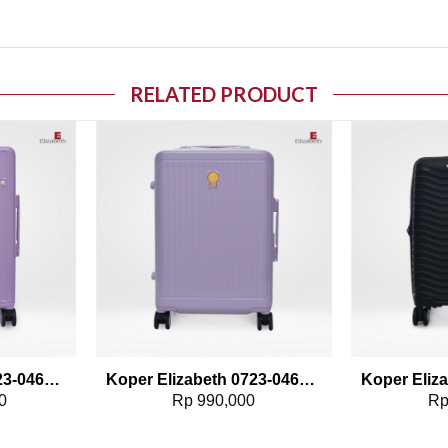
RELATED PRODUCT
o wishlist
Add to wishlist
Koper Elizabeth 0723-0468 – 20″
Koper Elizabeth 0723-0461 – 20″
0
Rp
990,000
R