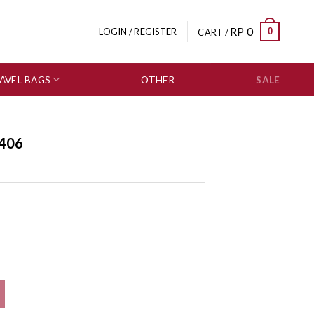
RP
0
0
LOGIN / REGISTER
CART /
AVEL BAGS
OTHER
SALE
406