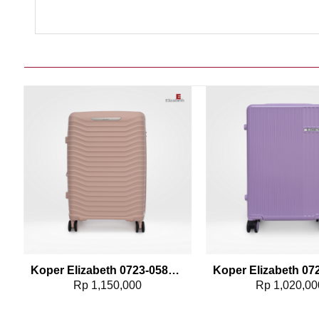
Add to wishlist
Add t
Koper Elizabeth 0723-0580 – 24″
Rp
1,150,000
Rp
1,020,00