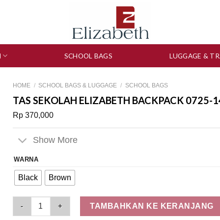
N
SCHOOL BAGS
LUGGAGE & TR
HOME
/
SCHOOL BAGS & LUGGAGE
/
SCHOOL BAGS
TAS SEKOLAH ELIZABETH BACKPACK 0725-1
Rp
370,000
Show More
WARNA
Black
Brown
Tas Sekolah Elizabeth Backpack 0725-1406 quantity
TAMBAHKAN KE KERANJANG