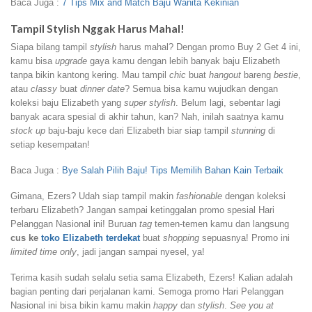
Baca Juga :
7 Tips Mix and Match Baju Wanita Kekinian
Tampil Stylish Nggak Harus Mahal!
Siapa bilang tampil
stylish
harus mahal? Dengan promo Buy 2 Get 4 ini,
kamu bisa
upgrade
gaya kamu dengan lebih banyak baju Elizabeth
tanpa bikin kantong kering. Mau tampil
chic
buat
hangout
bareng
bestie
,
atau
classy
buat
dinner date
? Semua bisa kamu wujudkan dengan
koleksi baju Elizabeth yang
super stylish
. Belum lagi, sebentar lagi
banyak acara spesial di akhir tahun, kan? Nah, inilah saatnya kamu
stock up
baju-baju kece dari Elizabeth biar siap tampil
stunning
di
setiap kesempatan!
Baca Juga :
Bye Salah Pilih Baju! Tips Memilih Bahan Kain Terbaik
Gimana, Ezers? Udah siap tampil makin
fashionable
dengan koleksi
terbaru Elizabeth? Jangan sampai ketinggalan promo spesial Hari
Pelanggan Nasional ini! Buruan
tag
temen-temen kamu dan langsung
cus ke
toko Elizabeth terdekat
buat
shopping
sepuasnya! Promo ini
limited time only
, jadi jangan sampai nyesel, ya!
Terima kasih sudah selalu setia sama Elizabeth, Ezers! Kalian adalah
bagian penting dari perjalanan kami. Semoga promo Hari Pelanggan
Nasional ini bisa bikin kamu makin
happy
dan
stylish
.
See you at