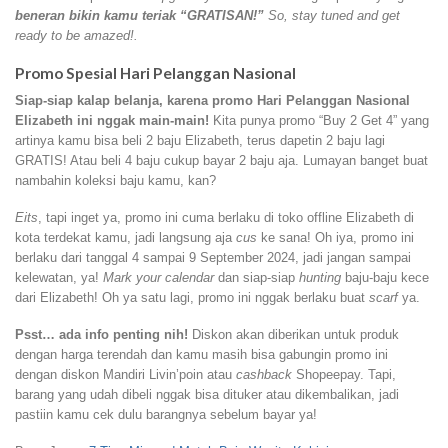
beneran bikin kamu teriak “GRATISAN!”
So, stay tuned and get
ready to be amazed!.
Promo Spesial Hari Pelanggan Nasional
Siap-siap kalap belanja, karena promo Hari Pelanggan Nasional
Elizabeth ini nggak main-main!
Kita punya promo “Buy 2 Get 4” yang
artinya kamu bisa beli 2 baju Elizabeth, terus dapetin 2 baju lagi
GRATIS! Atau beli 4 baju cukup bayar 2 baju aja. Lumayan banget buat
nambahin koleksi baju kamu, kan?
Eits
, tapi inget ya, promo ini cuma berlaku di toko offline Elizabeth di
kota terdekat kamu, jadi langsung aja
cus
ke sana! Oh iya, promo ini
berlaku dari tanggal 4 sampai 9 September 2024, jadi jangan sampai
kelewatan, ya!
Mark your calendar
dan siap-siap
hunting
baju-baju kece
dari Elizabeth! Oh ya satu lagi, promo ini nggak berlaku buat
scarf
ya.
Psst… ada info penting nih!
Diskon akan diberikan untuk produk
dengan harga terendah dan kamu masih bisa gabungin promo ini
dengan diskon Mandiri Livin’poin atau
cashback
Shopeepay. Tapi,
barang yang udah dibeli nggak bisa dituker atau dikembalikan, jadi
pastiin kamu cek dulu barangnya sebelum bayar ya!