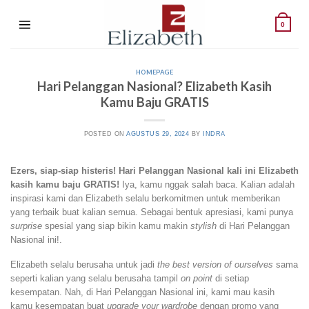
Skip
to
0
content
HOMEPAGE
Hari Pelanggan Nasional? Elizabeth Kasih
Kamu Baju GRATIS
POSTED ON
AGUSTUS 29, 2024
BY
INDRA
Ezers, siap-siap histeris! Hari Pelanggan Nasional kali ini Elizabeth
kasih kamu baju GRATIS!
Iya, kamu nggak salah baca. Kalian adalah
inspirasi kami dan Elizabeth selalu berkomitmen untuk memberikan
yang terbaik buat kalian semua. Sebagai bentuk apresiasi, kami punya
surprise
spesial yang siap bikin kamu makin
stylish
di Hari Pelanggan
Nasional ini!.
Elizabeth selalu berusaha untuk jadi
the best version of ourselves
sama
seperti kalian yang selalu berusaha tampil
on point
di setiap
kesempatan. Nah, di Hari Pelanggan Nasional ini, kami mau kasih
kamu kesempatan buat
upgrade your wardrobe
dengan promo yang